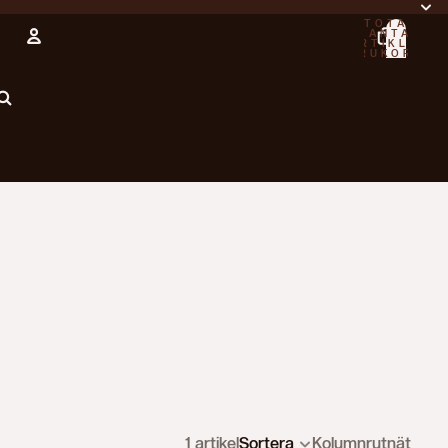
TOTALT
ANTAL
ARTIKLAR I
VARUKORGEN
0
Konto
ANDRA INLOGGNINGSALTERNATIV
ORDRAR
PROFIL
1 artikel
Sortera
Kolumnrutnät