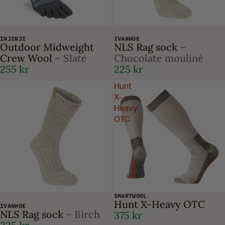
INJINJI
IVANHOE
Outdoor Midweight
NLS Rag sock
–
Crew Wool
– Slate
Chocolate mouliné
255 kr
225 kr
Hunt
X-
Heavy
OTC
SMARTWOOL
Hunt X-Heavy OTC
IVANHOE
NLS Rag sock
– Birch
375 kr