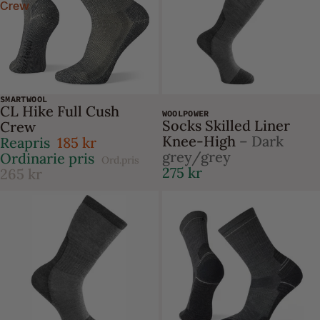
Crew
SMARTWOOL
-30%
CL Hike Full Cush
WOOLPOWER
Socks Skilled Liner
Crew
Knee-High
– Dark
Reapris
185 kr
grey/grey
Ordinarie pris
Ord.pris
275 kr
265 kr