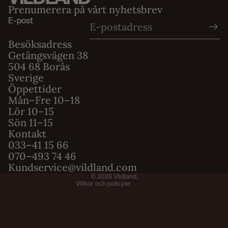
Prenumerera på vårt nyhetsbrev
E-post
Besöksadress
Getängsvägen 38
504 68 Borås
Sverige
Öppettider
Mån–Fre 10–18
Integritetspolicy
Lör 10–15
Sön 11–15
Användarvillkor
Kontakt
Fraktpolicy
033–41 15 66
Återbetalningspolicy
070–493 74 46
Kundservice@vildland.com
Kontaktinformation
© 2026
Vildland
,
Villkor och policyer