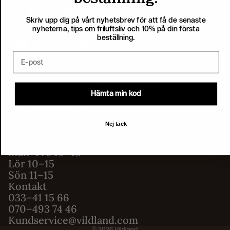
Skriv upp dig på vårt nyhetsbrev för att få de senaste
nyheterna, tips om friluftsliv och 10% på din första
beställning.
Email
Prenumerera på vårt nyhetsbrev
E-post
Hämta min kod
Besöksadress
Getängsvägen 38
504 68 Borås
Nej tack
Sverige
Öppettider
Mån–Fre 10–18
Integritetspolicy
Lör 10–15
Sön 11–15
Användarvillkor
Kontakt
Fraktpolicy
033–41 15 66
Återbetalningspolicy
070–493 74 46
Kundservice@vildland.com
Kontaktinformation
© 2026
Vildland
,