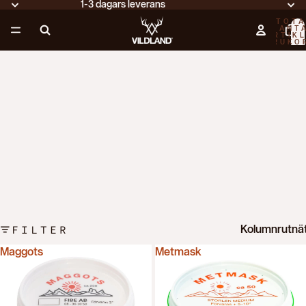
1-3 dagars leverans
TOTA
ANT
ARTIKL
VARUKO
0
FILTER
Kolumnrutnä
Maggots
Metmask