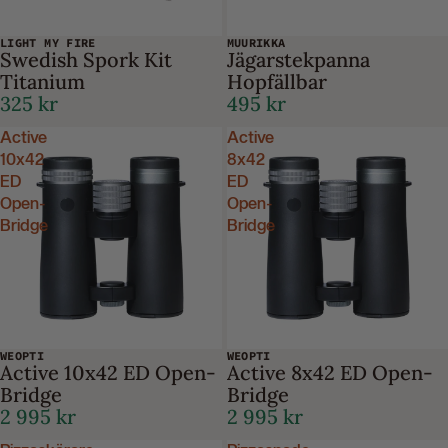
LIGHT MY FIRE
MUURIKKA
Swedish Spork Kit
Jägarstekpanna
Titanium
Hopfällbar
325 kr
495 kr
Active
Active
10x42
8x42
ED
ED
Open-
Open-
Bridge
Bridge
WEOPTI
WEOPTI
Active 10x42 ED Open-
Active 8x42 ED Open-
Bridge
Bridge
2 995 kr
2 995 kr