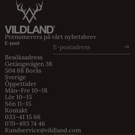
Prenumerera på vårt nyhetsbrev
E-post
Besöksadress
Getängsvägen 38
504 68 Borås
Sverige
Öppettider
Mån–Fre 10–18
Integritetspolicy
Lör 10–15
Sön 11–15
Användarvillkor
Kontakt
Fraktpolicy
033–41 15 66
Återbetalningspolicy
070–493 74 46
Kundservice@vildland.com
Kontaktinformation