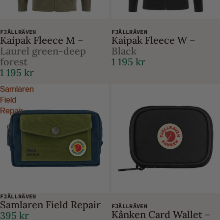
FJÄLLRÄVEN
FJÄLLRÄVEN
Kaipak Fleece M
–
Kaipak Fleece W
–
Laurel green-deep
Black
forest
1 195 kr
1 195 kr
Samlaren
Field
Repair
FJÄLLRÄVEN
Samlaren Field Repair
FJÄLLRÄVEN
Kånken Card Wallet
–
395 kr