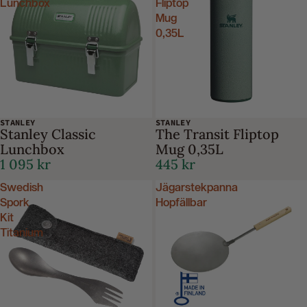
Lunchbox
Fliptop
Mug
0,35L
STANLEY
STANLEY
Stanley Classic
The Transit Fliptop
Lunchbox
Mug 0,35L
1 095 kr
445 kr
Swedish
Jägarstekpanna
Spork
Hopfällbar
Kit
Titanium