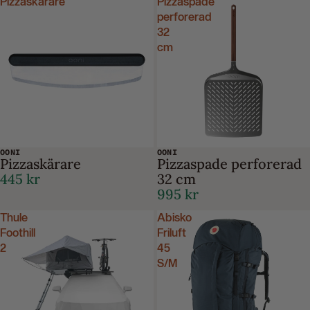
Pizzaskärare
Pizzaspade
perforerad
32
cm
OONI
OONI
Pizzaskärare
Pizzaspade perforerad
445 kr
32 cm
995 kr
Thule
Abisko
Foothill
Friluft
2
45
S/M