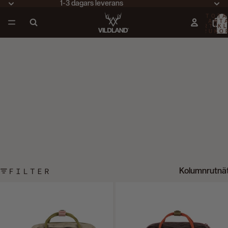
1-3 dagars leverans
TOTA
ANT
ARTIKL
VARUKO
0
FILTER
Kolumnrutnä