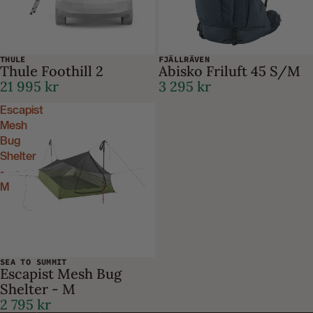
THULE
FJÄLLRÄVEN
Thule Foothill 2
Abisko Friluft 45 S/M
21 995 kr
3 295 kr
Escapist
Mesh
Bug
Shelter
-
M
SEA TO SUMMIT
Escapist Mesh Bug
Shelter - M
2 795 kr