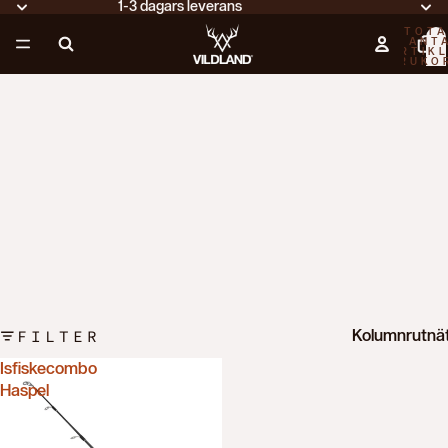
1-3 dagars leverans
TOTA
ANT
ARTIKL
VARUKO
0
FILTER
Kolumnrutnä
Isfiskecombo
Haspel