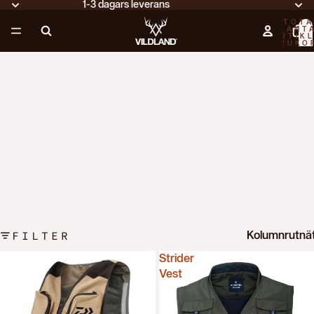
1-3 dagars leverans
TOTA
ANT
ARTIKL
VARUKO
0
FILTER
Kolumnrutnä
Strider
Vest