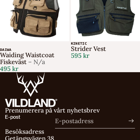
KINETIC
Strider Vest
DAIWA
Waiding Waistcoat
595 kr
Fiskeväst
– N/a
495 kr
Prenumerera på vårt nyhetsbrev
E-post
Besöksadress
Getängsvägen 38