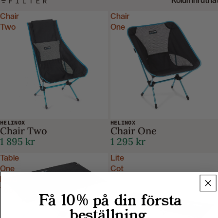
FILTER
Kolumnrutnä
Chair
Chair
Two
One
HELINOX
HELINOX
Chair Two
Chair One
1 895 kr
1 295 kr
Table
Lite
One
Cot
Hard
Top
Få 10% på din första
beställning.