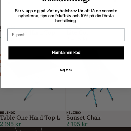
Skriv upp dig på vårt nyhetsbrev för att få de senaste
nyheterna, tips om friluftsliv och 10% på din första
beställning.
HELINOX
HELINOX
Email
Table One Hard Top
Lite Cot
1 995 kr
3 495 kr
Table
Sunset
Hämta min kod
One
Chair
Hard
Top
Nej tack
L
HELINOX
HELINOX
Table One Hard Top L
Sunset Chair
2 195 kr
2 195 kr