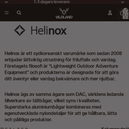
1-3 dagars leverans
TOTA
ANT
ARTIKL
VARUKO
0
Helinox
är ett sydkoreanskt varumärke som sedan 2008
erbjuder lättviktig utrustning för friluftsliv och vardag.
Företagets filosofi är “Lightweight Outdoor Adventure
Equipment” och produkterna är designade för att göra
ditt äventyr eller vardag bekvämare och mer njutbar.
Helinox ägs av samma ägare som
DAC
, världens ledande
tillverkare av tältbågar, vilket syns i kvaliteten.
Superstarka aluminiumbågar kombineras med
egenutvecklade nylondetaljer för att ge hållbara, lätta
och pålitliga produkter.