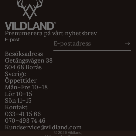
Prenumerera på vårt nyhetsbrev
E-post
Besöksadress
Getängsvägen 38
504 68 Borås
Sverige
Öppettider
Mån–Fre 10–18
Integritetspolicy
Lör 10–15
Sön 11–15
Användarvillkor
Kontakt
Fraktpolicy
033–41 15 66
Återbetalningspolicy
070–493 74 46
Kundservice@vildland.com
Kontaktinformation
© 2026
Vildland
,