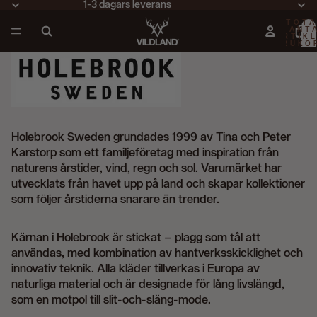
1-3 dagars leverans
TOTA
ANT
ARTIKL
VARUKO
0
Holebrook Sweden
grundades 1999 av Tina och Peter
Karstorp som ett familjeföretag med inspiration från
naturens årstider, vind, regn och sol. Varumärket har
utvecklats från havet upp på land och skapar kollektioner
som följer årstiderna snarare än trender.
Kärnan i Holebrook är stickat – plagg som tål att
användas, med kombination av hantverksskicklighet och
innovativ teknik. Alla kläder tillverkas i Europa av
naturliga material och är designade för lång livslängd,
som en motpol till slit-och-släng-mode.