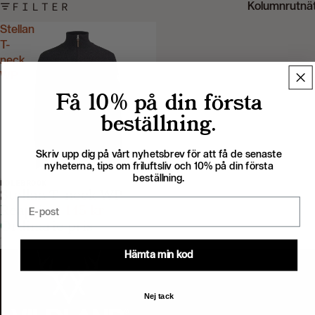
FILTER
Kolumnrutnä
Stellan
T-
neck
WP
Få 10% på din första
beställning.
Skriv upp dig på vårt nyhetsbrev för att få de senaste
nyheterna, tips om friluftsliv och 10% på din första
beställning.
HOLEBROOK
-43%
Stellan T-neck WP
Email
Reapris
1 145 kr
Ordinarie pris
Ord.pris
1 995 kr
Hämta min kod
Nej tack