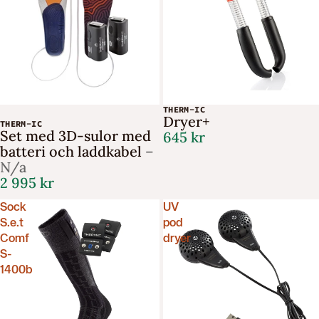
beställning.
Skriv upp dig på vårt nyhetsbrev för att få de senaste
nyheterna, tips om friluftsliv och 10% på din första
beställning.
Email
THERM-IC
Dryer+
THERM-IC
Set med 3D-sulor med
645 kr
Hämta min kod
batteri och laddkabel
–
N/a
2 995 kr
Nej tack
Sock
UV
S.e.t
pod
Comf
dryer
S-
1400b