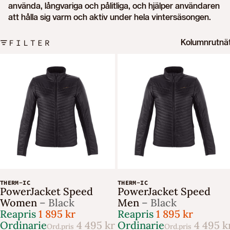
använda, långvariga och pålitliga, och hjälper användaren
att hålla sig varm och aktiv under hela vintersäsongen.
FILTER
Kolumnrutnä
-57%
-57%
THERM-IC
THERM-IC
PowerJacket Speed
PowerJacket Speed
Women
– Black
Men
– Black
Reapris
1 895 kr
Reapris
1 895 kr
Ordinarie
4 495 kr
Ordinarie
4 495 k
Ord.pris
Ord.pris