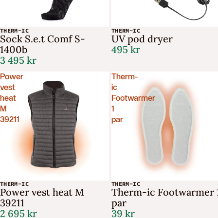
THERM-IC
THERM-IC
Sock S.e.t Comf S-
UV pod dryer
1400b
495 kr
3 495 kr
Power
Therm-
vest
ic
heat
Footwarmer
M
1
39211
par
THERM-IC
THERM-IC
Power vest heat M
Therm-ic Footwarmer 
39211
par
2 695 kr
39 kr