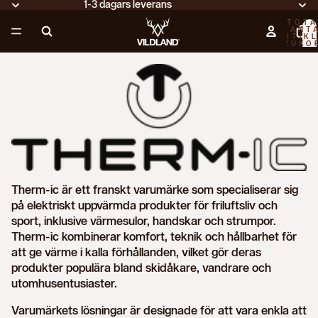
1-3 dagars leverans
TOTA
ANT
ARTIKL
VARUKO
0
Therm-ic
är ett franskt varumärke som specialiserar sig
på elektriskt uppvärmda produkter
för friluftsliv och
sport, inklusive värmesulor, handskar och strumpor.
Therm-ic kombinerar komfort, teknik och hållbarhet för
att ge värme i kalla förhållanden, vilket gör deras
produkter populära bland skidåkare, vandrare och
utomhusentusiaster.
Varumärkets lösningar är designade för att vara enkla att