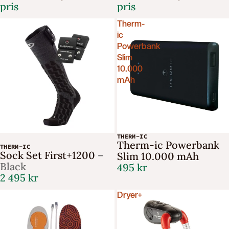
pris
pris
Therm-
ic
Powerbank
Slim
10.000
mAh
THERM-IC
Therm-ic Powerbank
THERM-IC
Sock Set First+1200
–
Slim 10.000 mAh
Black
495 kr
2 495 kr
Dryer+
Få 10% på din första