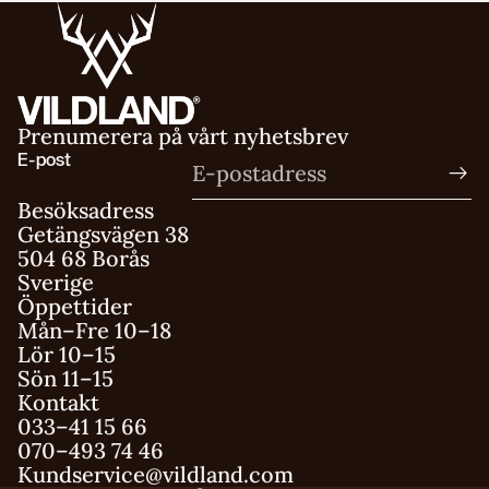
Prenumerera på vårt nyhetsbrev
E-post
Besöksadress
Getängsvägen 38
504 68 Borås
Sverige
Öppettider
Mån–Fre 10–18
Integritetspolicy
Lör 10–15
Sön 11–15
Användarvillkor
Kontakt
Fraktpolicy
033–41 15 66
Återbetalningspolicy
070–493 74 46
Kundservice@vildland.com
Kontaktinformation