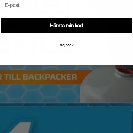
Email
Hämta min kod
Nej tack