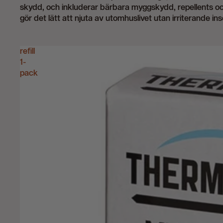
skydd, och inkluderar bärbara myggskydd, repellents oc
erkley
gör det lätt att njuta av utomhuslivet utan irriterande in
iolite
ios
refill
lack Diamond
1-
lundstone
pack
lå Band
riv
rusletto
uff
ushman
alazo
amelbak
arhartt
oghlan's
ompeed
orto