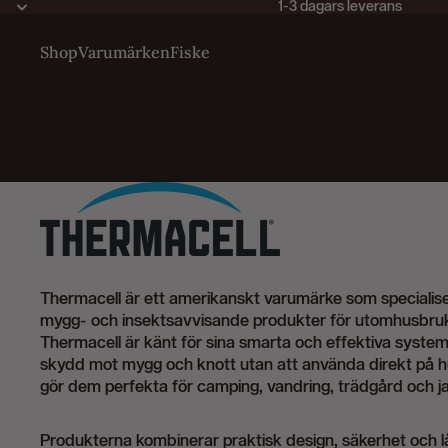
1-3 dagars leverans
Shop
Varumärken
Fiske
4 Hour Meal
 Jensen
bu Garcia
ceCamp
clima
dventure Food
lfa
rc'teryx
Thermacell
är ett amerikanskt varumärke som specialise
rva
mygg- och insektsavvisande produkter för utomhusbru
rxus
Thermacell är känt för sina smarta och effektiva syste
ahco
skydd mot mygg och knott utan att använda direkt på hu
gör dem perfekta för camping, vandring, trädgård och ja
altic
arbour
Produkterna kombinerar praktisk design, säkerhet och l
arebones