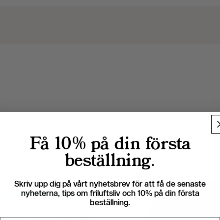
Få 10% på din första
beställning.
Skriv upp dig på vårt nyhetsbrev för att få de senaste
nyheterna, tips om friluftsliv och 10% på din första
beställning.