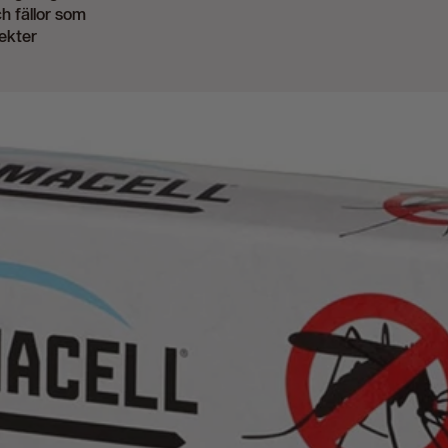
h fällor som
sekter