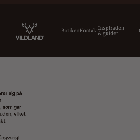
Inspiration
Butiken
Kontakt
& guider
rar sig på
k.
m, som ger
den, vilket
kt.
ångvarigt