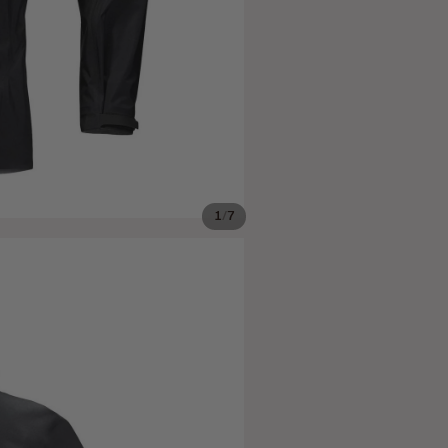
/
1
7