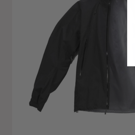
inetic
lean Kanteen
lättermusen
omperdell
onger
eatherman
eech
emmel
ifesystems
ifeventure
ight My Fire
owa
undhags
SR
adCat
armot