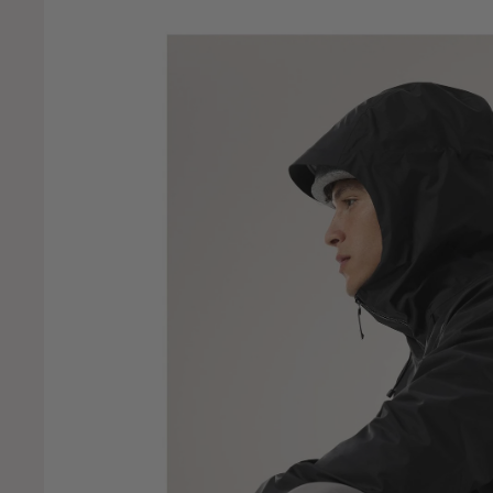
our Seasons
ear Aid
eoff Anderson
erber
reys
rundéns
ränsfors Bruk
anwag
eadbanger Lures
eimplanet
elinox
elko Werk
ennessy Hammock
estra
iker
olebrook