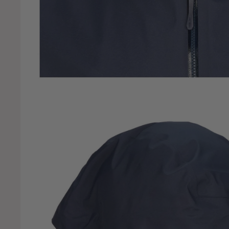
rvis
sprey
wner
atagonia
elican
enn
ool 12
owerboots Original
rimus
roelia
rofessional Secret
rologic
IO
ab
apala
enata