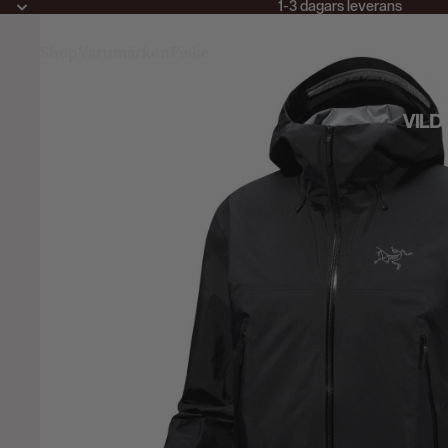
1-3 dagars leverans
Shop
Varumärken
Fiske
4 Hour Meal
 Jensen
bu Garcia
ceCamp
clima
dventure Food
lfa
rc'teryx
rva
rxus
ahco
altic
arbour
arebones