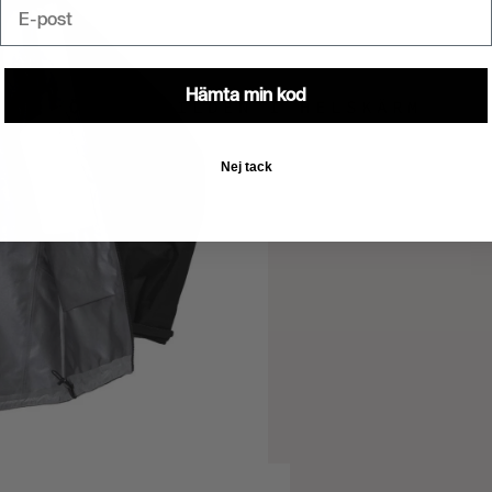
Email
Hämta min kod
ÖPPNA BILDEN I HELSKÄRM
Nej tack