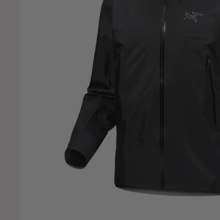
otopaxi
rispi
AM
B Journey
aiwa
arts
evold
ometic
ffset
no
xped
xpro
abbri
ibe
jällräven
ocus