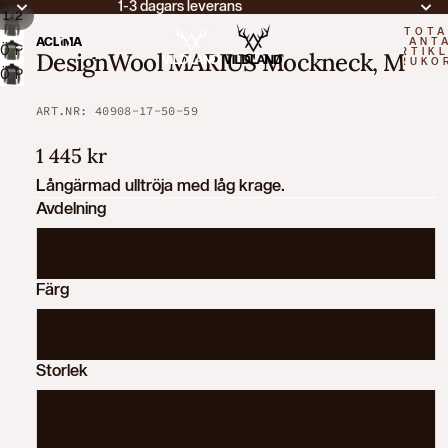
1-3 dagars leverans
/
1
2
TOTA
ACLIMA
ANT
ÖPPNA
ARTIKL
DesignWool MARIUS Mockneck, M
VARUKO
BILDEN
ÖPPNA
0
I
BILDEN
ART.NR: 40908-17-50-59
HELSKÄRM
I
HELSKÄRM
1 445 kr
Långärmad ulltröja med låg krage.
Avdelning
Herr
Färg
Norefjell
Storlek
S