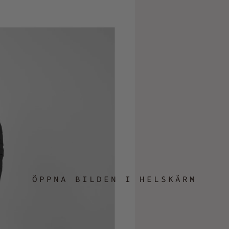
ÖPPNA BILDEN I HELSKÄRM