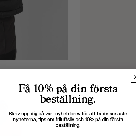
Få 10% på din första
beställning.
Skriv upp dig på vårt nyhetsbrev för att få de senaste
nyheterna, tips om friluftsliv och 10% på din första
beställning.