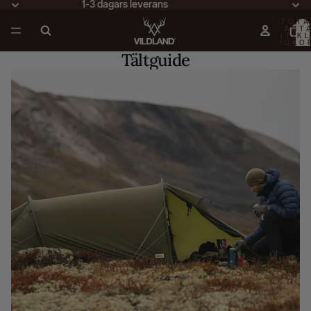
1-3 dagars leverans
TOTA
ANT
ARTIKL
VARUKO
0
Tältguide