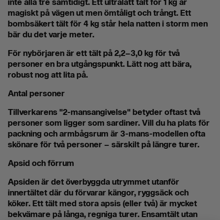
inte alla tre samtidigt. Ett ultralätt tält för 1 kg är
magiskt på vägen ut men ömtåligt och trångt. Ett
bombsäkert tält för 4 kg står hela natten i storm men
bär du det varje meter.
För nybörjaren är ett tält på 2,2–3,0 kg för två
personer en bra utgångspunkt. Lätt nog att bära,
robust nog att lita på.
Antal personer
Tillverkarens "2-mansangivelse" betyder oftast två
personer som ligger som sardiner. Vill du ha plats för
packning och armbågsrum är 3-mans-modellen ofta
skönare för två personer – särskilt på längre turer.
Apsid och förrum
Apsiden är det överbyggda utrymmet utanför
innertältet där du förvarar kängor, ryggsäck och
köker. Ett tält med stora apsis (eller två) är mycket
bekvämare på långa, regniga turer. Ensamtält utan