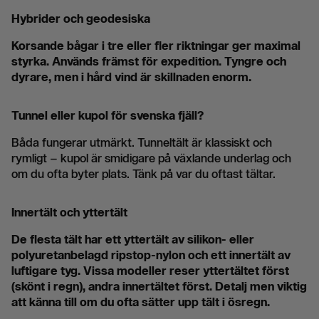
Hybrider och geodesiska
Korsande bågar i tre eller fler riktningar ger maximal
styrka. Används främst för expedition. Tyngre och
dyrare, men i hård vind är skillnaden enorm.
Tunnel eller kupol för svenska fjäll?
Båda fungerar utmärkt. Tunneltält är klassiskt och
rymligt – kupol är smidigare på växlande underlag och
om du ofta byter plats. Tänk på var du oftast tältar.
Innertält och yttertält
De flesta tält har ett yttertält av silikon- eller
polyuretanbelagd ripstop-nylon och ett innertält av
luftigare tyg. Vissa modeller reser yttertältet först
(skönt i regn), andra innertältet först. Detalj men viktig
att känna till om du ofta sätter upp tält i ösregn.