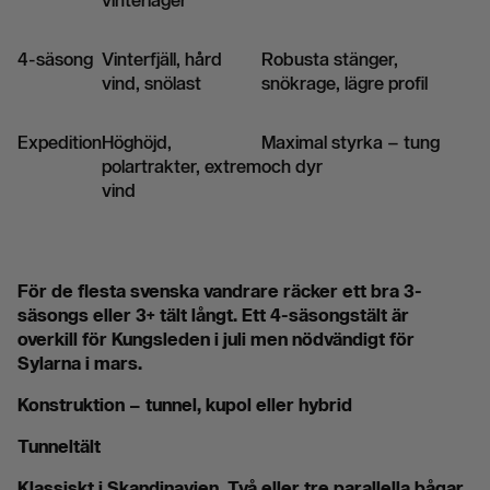
vinterläger
4-säsong
Vinterfjäll, hård
Robusta stänger,
vind, snölast
snökrage, lägre profil
Expedition
Höghöjd,
Maximal styrka – tung
polartrakter, extrem
och dyr
vind
För de flesta svenska vandrare räcker ett bra 3-
säsongs eller 3+ tält långt. Ett 4-säsongstält är
overkill för Kungsleden i juli men nödvändigt för
Sylarna i mars.
Konstruktion – tunnel, kupol eller hybrid
Tunneltält
Klassiskt i Skandinavien. Två eller tre parallella bågar