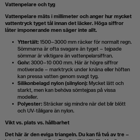
Vattenpelare och tyg
Vattenpelare mäts i millimeter och anger hur mycket
vattentryck tyget tål innan det läcker. Höga siffror
låter imponerande men säger inte allt.
Yttertält:
1500–3000 mm räcker för normalt regn.
Sömmarna är ofta svagare än tyget – tejpade
sömmar är viktigare än vattenpelarsiffran.
Golv:
3000–10 000 mm. Här är högre siffror
motiverade – marktryck under knäna eller höften
kan pressa vatten genom svagt tyg.
Silikonbelagd nylon (silnylon):
Mycket lätt och
starkt, men kan behöva sömtejpas på vissa
modeller.
Polyester:
Sträcker sig mindre när det blir blött
och UV-tåligare än nylon.
Vikt vs. plats vs. hållbarhet
Det här är den eviga triangeln. Du kan få två av tre –