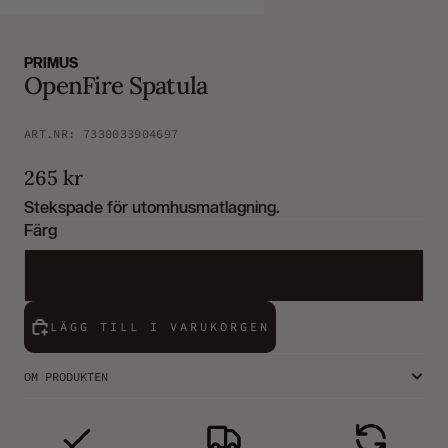
PRIMUS
OpenFire Spatula
ART.NR: 7330033904697
265 kr
Stekspade för utomhusmatlagning.
Färg
N/a
LÄGG TILL I VARUKORGEN
OM PRODUKTEN