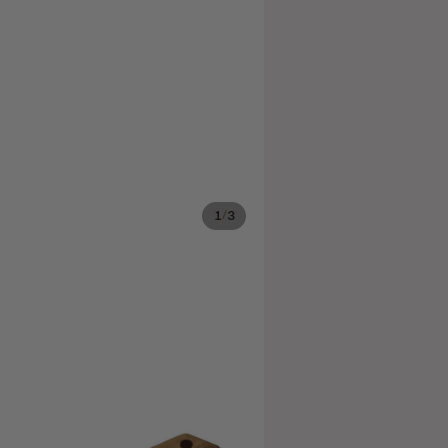
/
1
3