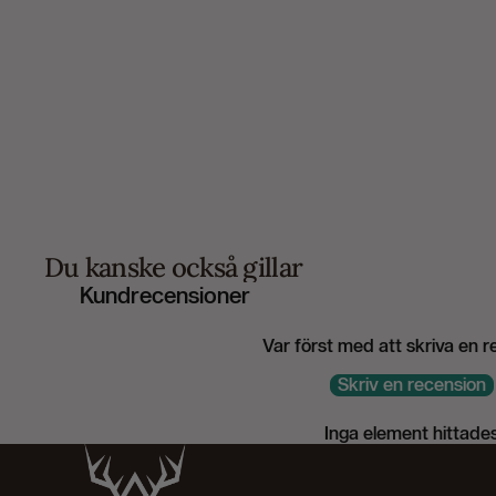
rvis
sprey
wner
atagonia
elican
enn
ool 12
owerboots Original
rimus
Du kanske också gillar
roelia
Kundrecensioner
rofessional Secret
rologic
Var först med att skriva en 
IO
Skriv en recension
ab
Inga element hittade
apala
enata