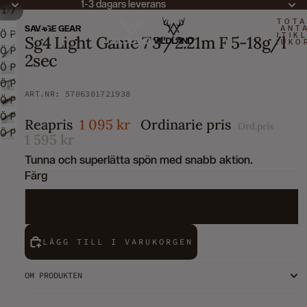
1-3 dagars leverans
/
1
7
TOTA
SAVAGE GEAR
ANT
ÖPPNA
ARTIKL
Sg4 Light Game 7'3"/2.21m F 5-18g/l
VARUKO
BILDEN
ÖPPNA
0
2sec
I
BILDEN
ÖPPNA
HELSKÄRM
I
BILDEN
ÖPPNA
ART.NR: 5706301721938
HELSKÄRM
I
BILDEN
ÖPPNA
HELSKÄRM
I
BILDEN
ÖPPNA
Reapris
1 095 kr
Ordinarie pris
Ord.pris
HELSKÄRM
I
BILDEN
ÖPPNA
1 595 kr
HELSKÄRM
I
BILDEN
Tunna och superlätta spön med snabb aktion.
HELSKÄRM
I
Färg
HELSKÄRM
N/a
LÄGG TILL I VARUKORGEN
OM PRODUKTEN