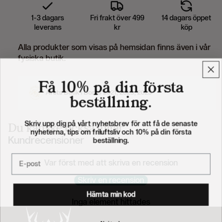
1-3 dagars
Fri frakt över 499
14 dagars öppet
leverans
kr
köp
Alla produkter som visas på hemsidan finns även i vår
fysiska butik.
Få 10% på din första
Årets Butik i Borås 2021, 2023, 2025
beställning.
Skriv upp dig på vårt nyhetsbrev för att få de senaste
Du kanske också gillar
nyheterna, tips om friluftsliv och 10% på din första
Kundrecensioner
beställning.
Email
Var först med att skriva en recension
Skriv en recension
Hämta min kod
Inga element hittades
Nej tack